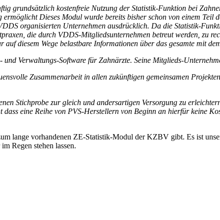
ftig grundsätzlich kostenfreie Nutzung der Statistik-Funktion bei Zah
ermöglicht Dieses Modul wurde bereits bisher schon von einem Teil de
S organisierten Unternehmen ausdrücklich. Da die Statistik-Funktion
tpraxen, die durch VDDS-Mitgliedsunternehmen betreut werden, zu rec
nur auf diesem Wege belastbare Informationen über das gesamte mit d
- und Verwaltungs-Software für Zahnärzte. Seine Mitglieds-Unternehme
uensvolle Zusammenarbeit in allen zukünftigen gemeinsamen Projekte
en Stichprobe zur gleich und andersartigen Versorgung zu erleichte
t dass eine Reihe von PVS-Herstellern von
Beginn an hierfür keine Ko
g zum lange vorhandenen ZE-Statistik-Modul der KZBV gibt. Es ist unser
r im Regen stehen lassen.