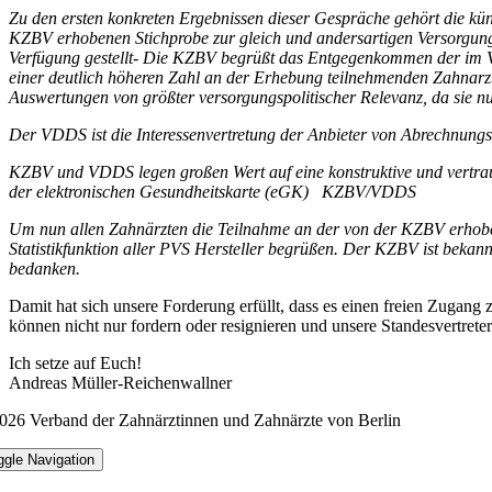
Zu den ersten konkreten Ergebnissen dieser Gespräche gehört die kün
KZBV erhobenen Stichprobe zur gleich und andersartigen Versorgung 
Verfügung gestellt- Die KZBV begrüßt das Entgegenkommen der im VDD
einer deutlich höheren Zahl an der Erhebung teilnehmenden Zahnarz
Auswertungen von größter versorgungspolitischer Relevanz, da sie 
Der VDDS ist die Interessenvertretung der Anbieter von Abrechnungs
KZBV und VDDS legen großen Wert auf eine konstruktive und vertra
der elektronischen Gesundheitskarte (eGK) KZBV/VDDS
Um nun allen Zahnärzten die Teilnahme an der von der KZBV erhoben
Statistikfunktion aller PVS Hersteller begrüßen.
Der KZBV ist bekann
bedanken.
Damit hat sich unsere Forderung erfüllt, dass es einen freien Zugan
können nicht nur fordern oder resignieren und unsere Standesvertrete
Ich setze auf Euch!
Andreas Müller-Reichenwallner
026 Verband der Zahnärztinnen und Zahnärzte von Berlin
ggle Navigation