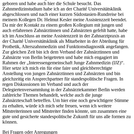
geboren und habe auch hier die Schule besucht. Das
Zahnmedizinstudium habe ich an der Charité Universitätsklinik
abgeschlossen und nach einer kurzen Südostasien-Rundreise bei
meinem Kollegen Dr. Helmut Kesler meine Assistenzzeit beendet.
Da mir der Kontakt zu einem großen Kollegium mit jungen und
auch erfahrenen Zahnärztinnen und Zahnärzten gefehlt hatte, habe
ich im Anschluss an meine Assistenzzeit in der Zahnarztpraxis an
der Charité Universitätsklinik als Mitarbeiter in der Abteilung für
Prothetik, Alterszahnmedizin und Funktionsdiagnostik angefangen.
Zur gleichen Zeit bin ich dem Verband der Zahnärztinnen und
Zahnärzte von Berlin beigetreten und habe mich engagiert im
Rahmen der „Interessengemeinschaft Junge Zahnmedizin (IJZ)“.
Hier setze ich mich ein für eine faire und gleichberechtigte
Anstellung von jungen Zahnärztinnen und Zahnärzten und bin
gleichzeitig ein Ansprechpartner für standespolitische Fragen. In
regen Diskussionen im Verband und auch der
Delegiertenversammlung in der Zahnärztekammer Berlin werden
zahlreiche Themen behandelt, welche auch die junge
Zahnärzteschaft betreffen. Um hier eine noch gewichtigere Stimme
zu erhalten, würde ich mich sehr freuen, wenn ich weitere
Mitstreiterinnen und Mitstreiter finden könnte, um zusammen eine
gute und gesicherte standespolitische Zukunft für uns alle formen zu
können.
Bei Fragen oder Anregungen