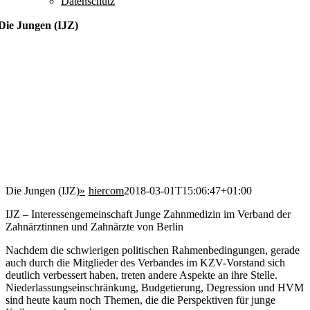
Datenschutz
Die Jungen (IJZ)
Die Jungen (IJZ)
hiercom
2018-03-01T15:06:47+01:00
IJZ – Interessengemeinschaft Junge Zahnmedizin im Verband der
Zahnärztinnen und Zahnärzte von Berlin
Nachdem die schwierigen politischen Rahmenbedingungen, gerade
auch durch die Mitglieder des Verbandes im KZV-Vorstand sich
deutlich verbessert haben, treten andere Aspekte an ihre Stelle.
Niederlassungseinschränkung, Budgetierung, Degression und HVM
sind heute kaum noch Themen, die die Perspektiven für junge