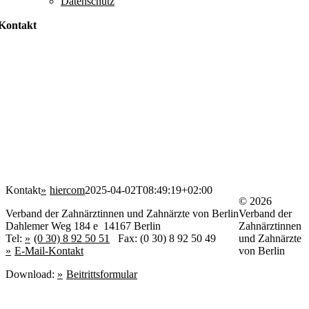
Datenschutz
Kontakt
Kontakt
hiercom
2025-04-02T08:49:19+02:00
© 2026
Verband der Zahnärztinnen und Zahnärzte von Berlin
Verband der
Dahlemer Weg 184 e 14167 Berlin
Zahnärztinnen
Tel:
(0 30) 8 92 50 51
Fax: (0 30) 8 92 50 49
und Zahnärzte
E-Mail-Kontakt
von Berlin
Download:
Beitrittsformular