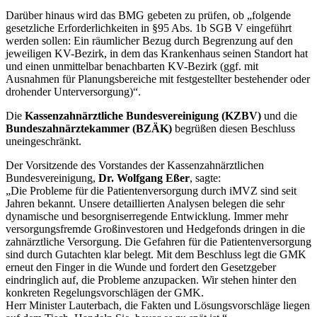
Darüber hinaus wird das BMG gebeten zu prüfen, ob „folgende
gesetzliche Erforderlichkeiten in §95 Abs. 1b SGB V eingeführt
werden sollen: Ein räumlicher Bezug durch Begrenzung auf den
jeweiligen KV-Bezirk, in dem das Krankenhaus seinen Standort hat
und einen unmittelbar benachbarten KV-Bezirk (ggf. mit
Ausnahmen für Planungsbereiche mit festgestellter bestehender oder
drohender Unterversorgung)“.
Die
Kassenzahnärztliche Bundesvereinigung (KZBV)
und die
Bundeszahnärztekammer (BZÄK)
begrüßen diesen Beschluss
uneingeschränkt.
Der Vorsitzende des Vorstandes der Kassenzahnärztlichen
Bundesvereinigung,
Dr. Wolfgang Eßer
, sagte:
„Die Probleme für die Patientenversorgung durch iMVZ sind seit
Jahren bekannt. Unsere detaillierten Analysen belegen die sehr
dynamische und besorgniserregende Entwicklung. Immer mehr
versorgungsfremde Großinvestoren und Hedgefonds dringen in die
zahnärztliche Versorgung. Die Gefahren für die Patientenversorgung
sind durch Gutachten klar belegt. Mit dem Beschluss legt die GMK
erneut den Finger in die Wunde und fordert den Gesetzgeber
eindringlich auf, die Probleme anzupacken. Wir stehen hinter den
konkreten Regelungsvorschlägen der GMK.
Herr Minister Lauterbach, die Fakten und Lösungsvorschläge liegen