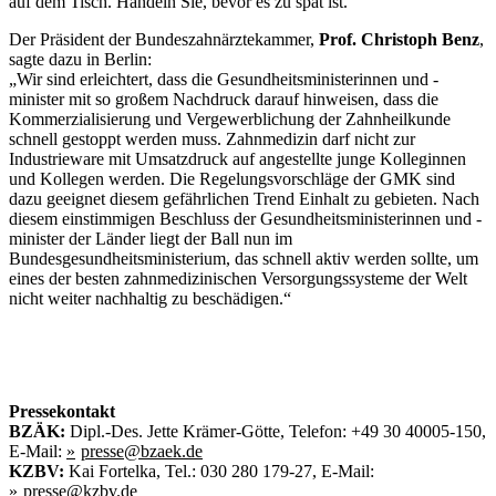
auf dem Tisch. Handeln Sie, bevor es zu spät ist.“
Der Präsident der Bundeszahnärztekammer,
Prof. Christoph Benz
,
sagte dazu in Berlin:
„Wir sind erleichtert, dass die Gesundheitsministerinnen und -
minister mit so großem Nachdruck darauf hinweisen, dass die
Kommerzialisierung und Vergewerblichung der Zahnheilkunde
schnell gestoppt werden muss. Zahnmedizin darf nicht zur
Industrieware mit Umsatzdruck auf angestellte junge Kolleginnen
und Kollegen werden. Die Regelungsvorschläge der GMK sind
dazu geeignet diesem gefährlichen Trend Einhalt zu gebieten. Nach
diesem einstimmigen Beschluss der Gesundheitsministerinnen und -
minister der Länder liegt der Ball nun im
Bundesgesundheitsministerium, das schnell aktiv werden sollte, um
eines der besten zahnmedizinischen Versorgungssysteme der Welt
nicht weiter nachhaltig zu beschädigen.“
Pressekontakt
BZÄK:
Dipl.-Des. Jette Krämer-Götte, Telefon: +49 30 40005-150,
E-Mail:
presse@bzaek.de
KZBV:
Kai Fortelka, Tel.: 030 280 179-27, E-Mail:
presse@kzbv.de