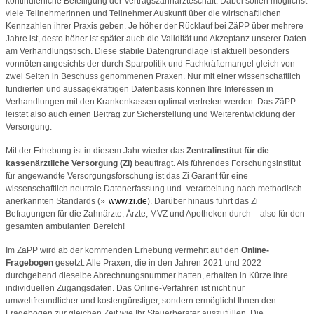
kontinuierliche Beteiligung der Vertragszahnärzteschaft. Dabei sollen möglichst
viele Teilnehmerinnen und Teilnehmer Auskunft über die wirtschaftlichen
Kennzahlen ihrer Praxis geben. Je höher der Rücklauf bei ZäPP über mehrere
Jahre ist, desto höher ist später auch die Validität und Akzeptanz unserer Daten
am Verhandlungstisch. Diese stabile Datengrundlage ist aktuell besonders
vonnöten angesichts der durch Sparpolitik und Fachkräftemangel gleich von
zwei Seiten in Beschuss genommenen Praxen. Nur mit einer wissenschaftlich
fundierten und aussagekräftigen Datenbasis können Ihre Interessen in
Verhandlungen mit den Krankenkassen optimal vertreten werden. Das ZäPP
leistet also auch einen Beitrag zur Sicherstellung und Weiterentwicklung der
Versorgung.
Mit der Erhebung ist in diesem Jahr wieder das
Zentralinstitut für die
kassenärztliche Versorgung (Zi)
beauftragt. Als führendes Forschungsinstitut
für angewandte Versorgungsforschung ist das Zi Garant für eine
wissenschaftlich neutrale Datenerfassung und -verarbeitung nach methodisch
anerkannten Standards (
www.zi.de
). Darüber hinaus führt das Zi
Befragungen für die Zahnärzte, Ärzte, MVZ und Apotheken durch – also für den
gesamten ambulanten Bereich!
Im ZäPP wird ab der kommenden Erhebung vermehrt auf den
Online-
Fragebogen
gesetzt. Alle Praxen, die in den Jahren 2021 und 2022
durchgehend dieselbe Abrechnungsnummer hatten, erhalten in Kürze ihre
individuellen Zugangsdaten. Das Online-Verfahren ist nicht nur
umweltfreundlicher und kostengünstiger, sondern ermöglicht Ihnen den
Fragebogen zur gleichen Zeit wie Ihr Steuerberater auszufüllen. Die