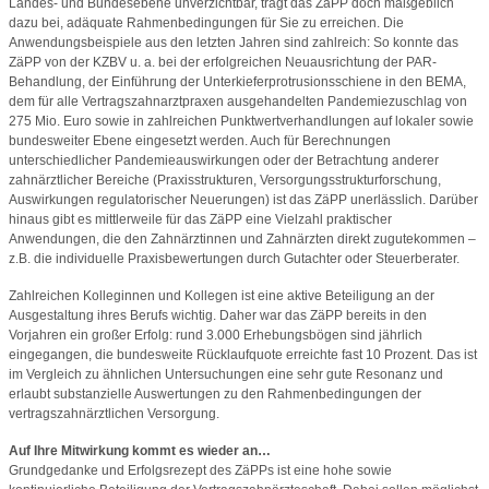
Landes- und Bundesebene unverzichtbar, trägt das ZäPP doch maßgeblich
dazu bei, adäquate Rahmenbedingungen für Sie zu erreichen. Die
Anwendungsbeispiele aus den letzten Jahren sind zahlreich: So konnte das
ZäPP von der KZBV u. a. bei der erfolgreichen Neuausrichtung der PAR-
Behandlung, der Einführung der Unterkieferprotrusionsschiene in den BEMA,
dem für alle Vertragszahnarztpraxen ausgehandelten Pandemiezuschlag von
275 Mio. Euro sowie in zahlreichen Punktwertverhandlungen auf lokaler sowie
bundesweiter Ebene eingesetzt werden. Auch für Berechnungen
unterschiedlicher Pandemieauswirkungen oder der Betrachtung anderer
zahnärztlicher Bereiche (Praxisstrukturen, Versorgungsstrukturforschung,
Auswirkungen regulatorischer Neuerungen) ist das ZäPP unerlässlich. Darüber
hinaus gibt es mittlerweile für das ZäPP eine Vielzahl praktischer
Anwendungen, die den Zahnärztinnen und Zahnärzten direkt zugutekommen –
z.B. die individuelle Praxisbewertungen durch Gutachter oder Steuerberater.
Zahlreichen Kolleginnen und Kollegen ist eine aktive Beteiligung an der
Ausgestaltung ihres Berufs wichtig. Daher war das ZäPP bereits in den
Vorjahren ein großer Erfolg: rund 3.000 Erhebungsbögen sind jährlich
eingegangen, die bundesweite Rücklaufquote erreichte fast 10 Prozent. Das ist
im Vergleich zu ähnlichen Untersuchungen eine sehr gute Resonanz und
erlaubt substanzielle Auswertungen zu den Rahmenbedingungen der
vertragszahnärztlichen Versorgung.
Auf Ihre Mitwirkung kommt es wieder an…
Grundgedanke und Erfolgsrezept des ZäPPs ist eine hohe sowie