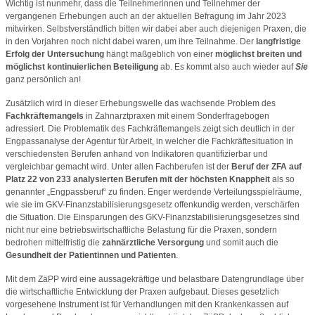
Wichtig ist nunmehr, dass die Teilnehmerinnen und Teilnehmer der
vergangenen Erhebungen auch an der aktuellen Befragung im Jahr 2023
mitwirken. Selbstverständlich bitten wir dabei aber auch diejenigen Praxen, die
in den Vorjahren noch nicht dabei waren, um ihre Teilnahme. Der
langfristige
Erfolg der Untersuchung
hängt maßgeblich von einer
möglichst
breiten und
möglichst kontinuierlichen Beteiligung
ab. Es kommt also auch wieder auf
Sie
ganz persönlich an!
Zusätzlich wird in dieser Erhebungswelle das wachsende Problem des
Fachkräftemangels
in Zahnarztpraxen mit einem Sonderfragebogen
adressiert. Die Problematik des Fachkräftemangels zeigt sich deutlich in der
Engpassanalyse der Agentur für Arbeit, in welcher die Fachkräftesituation in
verschiedensten Berufen anhand von Indikatoren quantifizierbar und
vergleichbar gemacht wird. Unter allen Fachberufen ist der
Beruf der ZFA auf
Platz 22 von 233 analysierten Berufen mit der höchsten Knappheit
als so
genannter „Engpassberuf“ zu finden. Enger werdende Verteilungsspielräume,
wie sie im GKV-Finanzstabilisierungsgesetz offenkundig werden, verschärfen
die Situation. Die Einsparungen des GKV-Finanzstabilisierungsgesetzes sind
nicht nur eine betriebswirtschaftliche Belastung für die Praxen, sondern
bedrohen mittelfristig die
zahnärztliche Versorgung
und somit auch die
Gesundheit der Patientinnen und Patienten
.
Mit dem ZäPP wird eine aussagekräftige und belastbare Datengrundlage über
die wirtschaftliche Entwicklung der Praxen aufgebaut. Dieses gesetzlich
vorgesehene Instrument ist für Verhandlungen mit den Krankenkassen auf