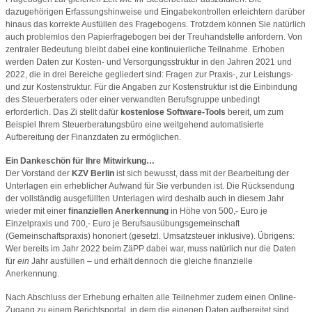
dazugehörigen Erfassungshinweise und Eingabekontrollen erleichtern darüber
hinaus das korrekte Ausfüllen des Fragebogens. Trotzdem können Sie natürlich
auch problemlos den Papierfragebogen bei der Treuhandstelle anfordern. Von
zentraler Bedeutung bleibt dabei eine kontinuierliche Teilnahme. Erhoben
werden Daten zur Kosten- und Versorgungsstruktur in den Jahren 2021 und
2022, die in drei Bereiche gegliedert sind: Fragen zur Praxis-, zur Leistungs-
und zur Kostenstruktur. Für die Angaben zur Kostenstruktur ist die Einbindung
des Steuerberaters oder einer verwandten Berufsgruppe unbedingt
erforderlich. Das Zi stellt dafür
kostenlose Software-Tools
bereit, um zum
Beispiel Ihrem Steuerberatungsbüro eine weitgehend automatisierte
Aufbereitung der Finanzdaten zu ermöglichen.
Ein Dankeschön für Ihre Mitwirkung…
Der Vorstand der
KZV Berlin
ist sich bewusst, dass mit der Bearbeitung der
Unterlagen ein erheblicher Aufwand für Sie verbunden ist. Die Rücksendung
der vollständig ausgefüllten Unterlagen wird deshalb auch in diesem Jahr
wieder mit einer
finanziellen Anerkennung
in Höhe von 500,- Euro je
Einzelpraxis und 700,- Euro je Berufsausübungsgemeinschaft
(Gemeinschaftspraxis) honoriert (gesetzl. Umsatzsteuer inklusive). Übrigens:
Wer bereits im Jahr 2022 beim ZäPP dabei war, muss natürlich nur die Daten
für
ein
Jahr ausfüllen – und erhält dennoch die gleiche finanzielle
Anerkennung.
Nach Abschluss der Erhebung erhalten alle Teilnehmer zudem einen Online-
Zugang zu einem Berichtsportal, in dem die eigenen Daten aufbereitet sind.