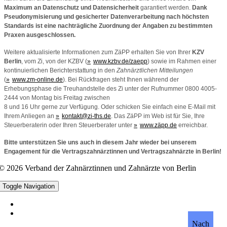
Maximum an Datenschutz und Datensicherheit
garantiert werden.
Dank
Pseudonymisierung und gesicherter Datenverarbeitung nach höchsten
Standards ist eine nachträgliche Zuordnung der Angaben zu bestimmten
Praxen ausgeschlossen.
Weitere aktualisierte Informationen zum ZäPP erhalten Sie von Ihrer
KZV
Berlin
, vom Zi, von der KZBV (
www.kzbv.de/zaepp
) sowie im Rahmen einer
kontinuierlichen Berichterstattung in den
Zahnärztlichen Mitteilungen
(
www.zm-online.de
). Bei Rückfragen steht Ihnen während der
Erhebungsphase die Treuhandstelle des Zi unter der Rufnummer 0800 4005-
2444 von Montag bis Freitag zwischen
8 und 16 Uhr gerne zur Verfügung. Oder schicken Sie einfach eine E-Mail mit
Ihrem Anliegen an
kontakt@zi-ths.de
. Das ZäPP im Web ist für Sie, Ihre
Steuerberaterin oder Ihren Steuerberater unter
www.zäpp.de
erreichbar.
Bitte unterstützen Sie uns auch in diesem Jahr wieder bei unserem
Engagement für die Vertragszahnärztinnen und Vertragszahnärzte in Berlin!
© 2026 Verband der Zahnärztinnen und Zahnärzte von Berlin
Toggle Navigation
Datenschutz
Impressum
Nach