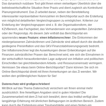
Das dynamisch nutzbare Tool gibt Ihnen einen vielseitigen Überblick über die
betriebswirtschaftliche Situation Ihrer Praxis und dient zugleich als Kontrollund
Planungsinstrument. Das Zi arbeitet daran, neben der Bereitstellung
interessanter repräsentativer Kennzahlen im Berichtsportal auch die Erstellung
von möglichst detaillierten Vergleichsgruppen zu ermöglichen. Kriterien zur
Erstellung der Vergleichsgruppen sind z. B. die Organisationsform, der
KZVBereich, das Fachgebiet, das Vorhandensein von angestellten Zahnärzten
oder der Regionstyp. Ab diesem Jahr enthält das Berichtsportal ein
spannendes
neues Feature: einen Inflationsrechner
. Die Einkommen der
niedergelassenen Zahnärztinnen und Zahnärzte sind aktuell durch die deutlich
gestiegene Preisinflation und das GKV-Finanzstabilisierungsgesetz bedroht.
Der Inflationsrechner legt die Auswirkungen dieser Entwicklungen auf die
Finanzen zahnärztlicher Praxen dar. Berechnet wird, wie sich die Einnahmen in
der wirtschaftlich herausfordernden Lage aufgrund von Inflation und politischen
Einschnitten bei gleichbleibendem Arbeits- und Ressourceneinsatz verringern.
Vermissen Sie etwas beim Online-Berichtsportal? Dann können Sie sich im
Online-Berichtsportal direkt mit Ihren Anmerkungen an das Zi wenden. Wir
wollen den größtmöglichen Nutzen für Sie!
Datenschutz wird großgeschrieben!
Mit Blick auf das Thema Datenschutz versichern wir Ihnen einmal mehr
ausdrücklich: Ihre freiwilligen Angaben sind in guten Händen! Die
Zusammenarbeit mit dem Zi hat sich bewährt, denn das Institut verfügt über
langjährige Erfahrung mit ähnlichen Befragungen im ärztlichen Bereich. Zudem
kann durch die Einbindung einer Treuhandstelle und eines Notars ein