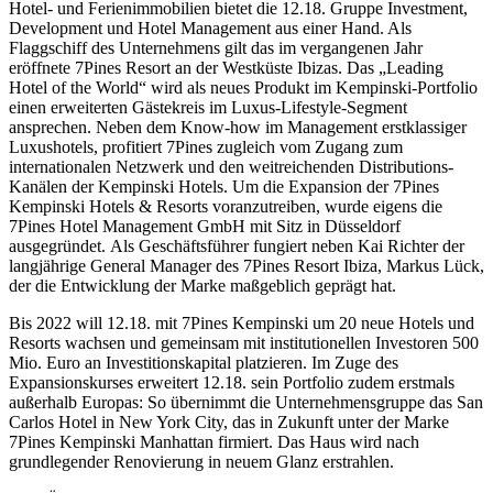
Hotel- und Ferienimmobilien bietet die 12.18. Gruppe Investment,
Development und Hotel Management aus einer Hand. Als
Flaggschiff des Unternehmens gilt das im vergangenen Jahr
eröffnete 7Pines Resort an der Westküste Ibizas. Das „Leading
Hotel of the World“ wird als neues Produkt im Kempinski-Portfolio
einen erweiterten Gästekreis im Luxus-Lifestyle-Segment
ansprechen. Neben dem Know-how im Management erstklassiger
Luxushotels, profitiert 7Pines zugleich vom Zugang zum
internationalen Netzwerk und den weitreichenden Distributions-
Kanälen der Kempinski Hotels. Um die Expansion der 7Pines
Kempinski Hotels & Resorts voranzutreiben, wurde eigens die
7Pines Hotel Management GmbH mit Sitz in Düsseldorf
ausgegründet. Als Geschäftsführer fungiert neben Kai Richter der
langjährige General Manager des 7Pines Resort Ibiza, Markus Lück,
der die Entwicklung der Marke maßgeblich geprägt hat.
Bis 2022 will 12.18. mit 7Pines Kempinski um 20 neue Hotels und
Resorts wachsen und gemeinsam mit institutionellen Investoren 500
Mio. Euro an Investitionskapital platzieren. Im Zuge des
Expansionskurses erweitert 12.18. sein Portfolio zudem erstmals
außerhalb Europas: So übernimmt die Unternehmensgruppe das San
Carlos Hotel in New York City, das in Zukunft unter der Marke
7Pines Kempinski Manhattan firmiert. Das Haus wird nach
grundlegender Renovierung in neuem Glanz erstrahlen.