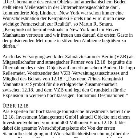
„Die Übernahme des ersten Objekts auf amerikanischem Boden
stellt einen Meilenstein in der Unternehmensgeschichte dar“,
kommentierte Jörg Lindner. „New York war schon immer eine
Wunschdestination der Kempinski Hotels und wird durch diese
wichtige Partnerschaft zur Realität“, so Martin R. Smura.
„Kempinski ist hiermit erstmals in New York und im Herzen
Manhattans vertreten und wir freuen uns darauf, die ersten Gäste in
der pulsierenden Metropole in stilvollem Ambiente begrüßen zu
dürfen.“
Auch das Versorgungswerk der Zahnärztekammer Berlin (VZB) als
Mitgesellschafter und strategischer Partner von 12.18. begrüßte die
Übernahme des ersten Objekts auf amerikanischem Boden. Dr. Ingo
Rellermeier, Vorsitzender des VZB-Verwaltungsausschusses und
Mitglied des Beirats von 12.18.: „Das neue 7Pines Kempinski
Manhattan ist Symbol für die erfolgreiche Zusammenarbeit
zwischen 12.18. und dem VZB und legt den Grundstein für die
Expansion in weiteren hochklassigen Tourismus-Destinationen.“
ÜBER 12.18.
Als Experten für hochklassige touristische Investments betreut die
12.18. Investment Management GmbH aktuell Objekte mit einem
Investmentvolumen von rund 400 Millionen Euro. 12.18. bildet
dabei die gesamte Wertschöpfungskette ab: Von der ersten
Standortbesichtigung und Wirtschaftlichkeitsberechnung über die