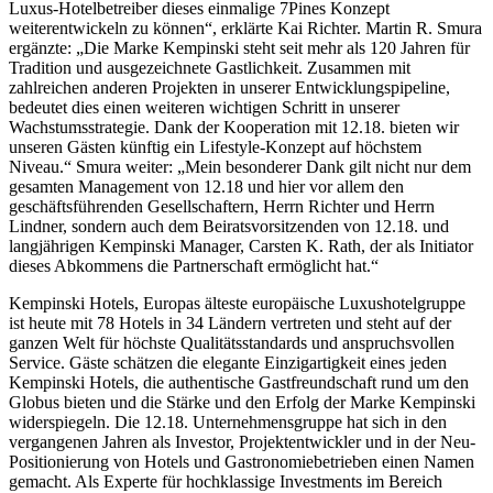
Luxus-Hotelbetreiber dieses einmalige 7Pines Konzept
weiterentwickeln zu können“, erklärte Kai Richter. Martin R. Smura
ergänzte: „Die Marke Kempinski steht seit mehr als 120 Jahren für
Tradition und ausgezeichnete Gastlichkeit. Zusammen mit
zahlreichen anderen Projekten in unserer Entwicklungspipeline,
bedeutet dies einen weiteren wichtigen Schritt in unserer
Wachstumsstrategie. Dank der Kooperation mit 12.18. bieten wir
unseren Gästen künftig ein Lifestyle-Konzept auf höchstem
Niveau.“ Smura weiter: „Mein besonderer Dank gilt nicht nur dem
gesamten Management von 12.18 und hier vor allem den
geschäftsführenden Gesellschaftern, Herrn Richter und Herrn
Lindner, sondern auch dem Beiratsvorsitzenden von 12.18. und
langjährigen Kempinski Manager, Carsten K. Rath, der als Initiator
dieses Abkommens die Partnerschaft ermöglicht hat.“
Kempinski Hotels, Europas älteste europäische Luxushotelgruppe
ist heute mit 78 Hotels in 34 Ländern vertreten und steht auf der
ganzen Welt für höchste Qualitätsstandards und anspruchsvollen
Service. Gäste schätzen die elegante Einzigartigkeit eines jeden
Kempinski Hotels, die authentische Gastfreundschaft rund um den
Globus bieten und die Stärke und den Erfolg der Marke Kempinski
widerspiegeln. Die 12.18. Unternehmensgruppe hat sich in den
vergangenen Jahren als Investor, Projektentwickler und in der Neu-
Positionierung von Hotels und Gastronomiebetrieben einen Namen
gemacht. Als Experte für hochklassige Investments im Bereich