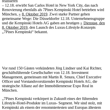
realisieren
– 12.18. erwirbt San Carlos Hotel in New York City, das nach
Renovierung ebenfalls als 7Pines Kempinski Hotel betrieben wird
München,
8. Oktober 2019
. Zwei starke Partner gehen
gemeinsame Wege: Die Düsseldorfer 12.18. Unternehmensgruppe
und die Kempinski Hotels AG gaben am heutigen
Dienstag, den
8. Oktober 2019
, den Launch des Luxus-Lifestyle-Konzepts
„7Pines Kempinski“ bekannt.
Vor rund 150 Gästen verkündeten Jörg Lindner und Kai Richter,
geschäftsführende Gesellschafter von 12.18. Investment
Management, gemeinsam mit Martin R. Smura, Chief Executive
Officer und Vorstandsvorsitzender Kempinski Hotels AG, die
strategische Allianz auf der Immobilienmesse Expo Real in
München.
„7Pines Kempinski verkörpert in Zukunft eines der führenden
Lifestyle-Hotel-Produkte im Luxus- Segment. Wir sind stolz, mit
Kempinski als einem der renommiertesten und Europas ältestem