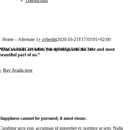
Datenschutz
Home – Alternate 1
zvberlin
2020-10-21T17:03:01+02:00
AVADA PSYCHOLOGY & MENTAL HEALTH
“Our wounds are often the openings into the best and most
beautiful part of us.”
Buy Avada now
Happiness cannot be pursued; it must ensue.
Curabitur arcu erat, accumsan id imperdiet et, porttitor at sem. Nulla