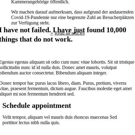
Kammerangehörige öffentlich.
Wir machen darauf aufmerksam, dass aufgrund der andauernden
Covid-19-Pandemie nur eine begrenzte Zahl an Besucherplätzen
zur Verfügung steht.
I have not failed. I have just found 10,000
Read all articles
things that do not work.
Egestas egestas aliquam sit odio cum nunc vitae lobortis. Sit sit tristique
sollicitudin nunc id id nulla duis. Donec amet mauris, volutpat
bibendum auctor consectetur. Bibendum aliquam integer.
Donec tempor hac purus lacus libero, diam. Purus, pretium, viverra
vitae, praesent fermentum, dictum augue. Faucibus molestie eget amet
aliquet mi non fermentum hendrerit sed.
Schedule appointment
Velit tempor, aliquam vel mauris duis rhoncus maecenas Sed
porttitor lectus nibh nulla quis.