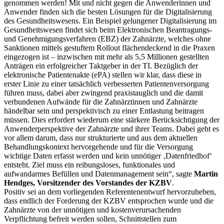
genommen werden! Mit und nicht gegen die Anwenderinnen und
Anwender finden sich die besten Lösungen für die Digitalisierung
des Gesundheitswesens. Ein Beispiel gelungener Digitalisierung im
Gesundheitswesen findet sich beim Elektronischen Beantragungs-
und Genehmigungsverfahren (EBZ) der Zahnärzte, welches ohne
Sanktionen mittels gestuftem Rollout flächendeckend in die Praxen
eingezogen ist – inzwischen mit mehr als 5,5 Millionen gestellten
Anträgen ein erfolgreicher Taktgeber in der TI. Bezüglich der
elektronische Patientenakte (ePA) stellen wir klar, dass diese in
erster Linie zu einer tatsächlich verbesserten Patientenversorgung
führen muss, dabei aber zwingend praxistauglich und die damit
verbundenen Aufwände für die Zahnärztinnen und Zahnärzte
händelbar sein und perspektivisch zu einer Entlastung beitragen
müssen. Dies erfordert wiederum eine stärkere Berücksichtigung der
Anwenderperspektive der Zahnärzte und ihrer Teams. Dabei geht es
vor allem darum, dass nur strukturierte und aus dem aktuellen
Behandlungskontext hervorgehende und für die Versorgung
wichtige Daten erfasst werden und kein unnötiger ‚Datenfriedhof‘
entsteht. Ziel muss ein reibungsloses, funktionales und
aufwandarmes Befüllen und Datenmanagement sein“, sagte
Martin
Hendges, Vorsitzender des Vorstandes der KZBV
.
Positiv sei an dem vorliegenden Referentenentwurf hervorzuheben,
dass endlich der Forderung der KZBV entsprochen wurde und die
Zahnärzte von der unnötigen und kostenverursachenden
Verpflichtung befreit werden sollen, Schnittstellen zum