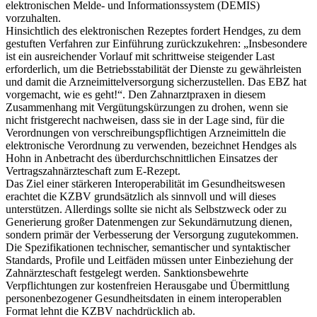
elektronischen Melde- und Informationssystem (DEMIS)
vorzuhalten.
Hinsichtlich des elektronischen Rezeptes fordert Hendges, zu dem
gestuften Verfahren zur Einführung zurückzukehren: „Insbesondere
ist ein ausreichender Vorlauf mit schrittweise steigender Last
erforderlich, um die Betriebsstabilität der Dienste zu gewährleisten
und damit die Arzneimittelversorgung sicherzustellen. Das EBZ hat
vorgemacht, wie es geht!“. Den Zahnarztpraxen in diesem
Zusammenhang mit Vergütungskürzungen zu drohen, wenn sie
nicht fristgerecht nachweisen, dass sie in der Lage sind, für die
Verordnungen von verschreibungspflichtigen Arzneimitteln die
elektronische Verordnung zu verwenden, bezeichnet Hendges als
Hohn in Anbetracht des überdurchschnittlichen Einsatzes der
Vertragszahnärzteschaft zum E-Rezept.
Das Ziel einer stärkeren Interoperabilität im Gesundheitswesen
erachtet die KZBV grundsätzlich als sinnvoll und will dieses
unterstützen. Allerdings sollte sie nicht als Selbstzweck oder zu
Generierung großer Datenmengen zur Sekundärnutzung dienen,
sondern primär der Verbesserung der Versorgung zugutekommen.
Die Spezifikationen technischer, semantischer und syntaktischer
Standards, Profile und Leitfäden müssen unter Einbeziehung der
Zahnärzteschaft festgelegt werden. Sanktionsbewehrte
Verpflichtungen zur kostenfreien Herausgabe und Übermittlung
personenbezogener Gesundheitsdaten in einem interoperablen
Format lehnt die KZBV nachdrücklich ab.