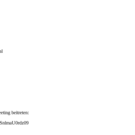
al
ting beitreten:
SnlmaU0rdz09