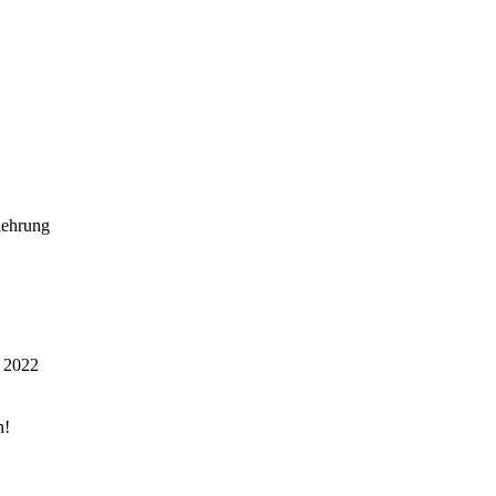
nehrung
s 2022
n!