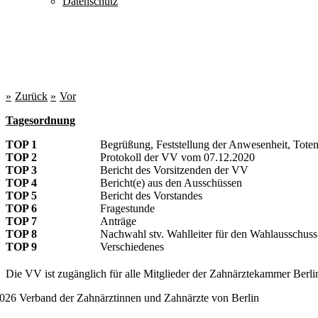
Datenschutz
Zurück
Vor
Tagesordnung
TOP 1
Begrüßung, Feststellung der Anwesenheit, Tote
TOP 2
Protokoll der VV vom 07.12.2020
TOP 3
Bericht des Vorsitzenden der VV
TOP 4
Bericht(e) aus den Ausschüssen
TOP 5
Bericht des Vorstandes
TOP 6
Fragestunde
TOP 7
Anträge
TOP 8
Nachwahl stv. Wahlleiter für den Wahlausschus
TOP 9
Verschiedenes
Die VV ist zugänglich für alle Mitglieder der Zahnärztekammer Berli
026 Verband der Zahnärztinnen und Zahnärzte von Berlin