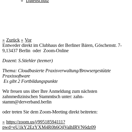
Datenschutz
Zurück
Vor
Entweder direkt im Clubhaus der Berliner Bären, Göschenstr. 7-
9,13437 Berlin oder Zoom-Online
Dozent: S.Stiehler (teemer)
Thema: Cloudbasierte Praxisverwaltung/Browsergestützte
Praxissoftware
Es gibt 2 Fortbildungspunkte
Wir freuen uns über Ihre Anmeldung zum nächsten
zahnmedizinischen Stammtisch unter: zahn-
stamm@derverband.berlin
oder treten Sie dem Zoom-Meeting direkt beitreten:
https://zoom.us/j/99518594111?
pwd=eU1kY2EzYXM4R0h6QjlValhIRVN6dz09