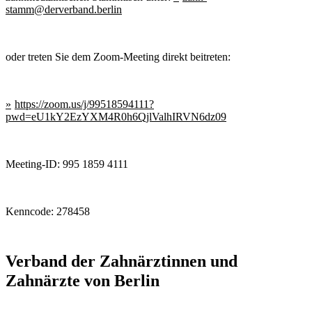
stamm@derverband.berlin
oder treten Sie dem Zoom-Meeting direkt beitreten:
https://zoom.us/j/99518594111?
pwd=eU1kY2EzYXM4R0h6QjlValhIRVN6dz09
Meeting-ID: 995 1859 4111
Kenncode: 278458
Verband der Zahnärztinnen und
Zahnärzte von Berlin